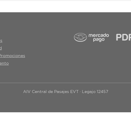
es
d
 Promociones
ento
AIV Central de Pasajes EVT · Legajo 12457