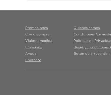
Promociones
Quiénes somos
Cómo comprar
Condiciones General
Viajes a medida
Políticas de Privacida
Empresas
Bases y Condiciones
Ayuda
Botón de arrepentimi
Contacto